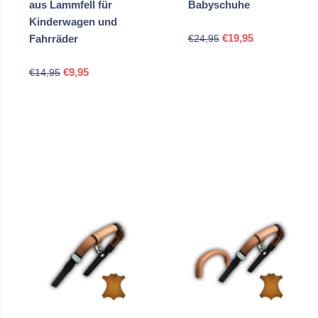
aus Lammfell für
Babyschuhe
Kinderwagen und
Ursprünglicher
Aktueller
€
19,95
Fahrräder
€
24,95
Preis
Preis
Ursprünglicher
Aktueller
war:
ist:
€
9,95
€
14,95
Preis
Preis
€24,95
€19,95.
war:
ist:
€14,95
€9,95.