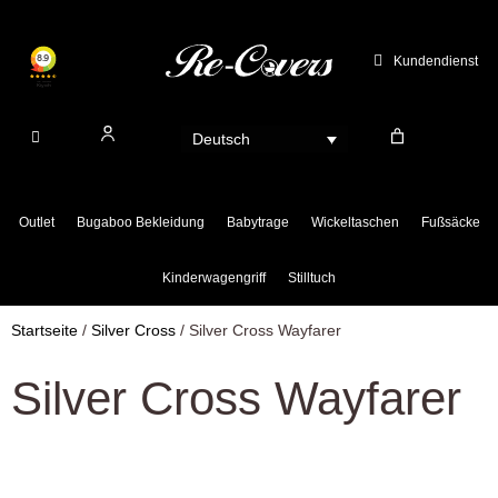
Zum
Inhalt
Kundendienst
springen
Deutsch
Outlet
Bugaboo Bekleidung
Babytrage
Wickeltaschen
Fußsäcke
Kinderwagengriff
Stilltuch
Startseite
/
Silver Cross
/ Silver Cross Wayfarer
Silver Cross Wayfarer