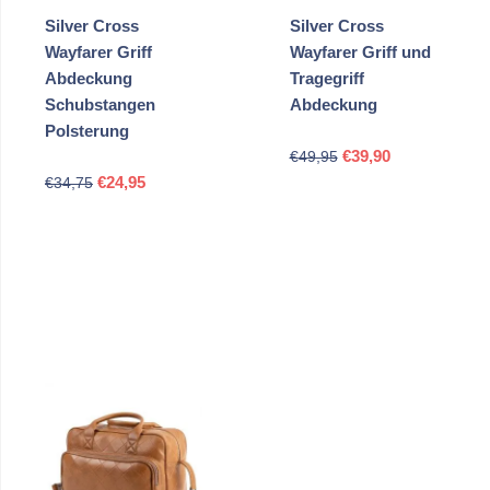
Silver Cross
Silver Cross
Wayfarer Griff
Wayfarer Griff und
Abdeckung
Tragegriff
Schubstangen
Abdeckung
Polsterung
Ursprünglicher
Aktueller
€
39,90
€
49,95
Ursprünglicher
Aktueller
Preis
Preis
€
24,95
€
34,75
Preis
Preis
war:
ist:
war:
ist:
€49,95
€39,90.
€34,75
€24,95.