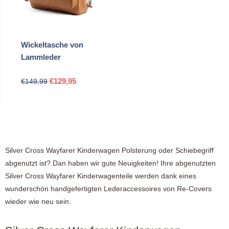
Wickeltasche von
Lammleder
Ursprünglicher
Aktueller
€
129,95
€
149,99
Preis
Preis
war:
ist:
€149,99
€129,95.
Silver Cross Wayfarer Kinderwagen Polsterung oder Schiebegriff
abgenutzt ist? Dan haben wir gute Neuigkeiten! Ihre abgenutzten
Silver Cross Wayfarer Kinderwagenteile werden dank eines
wunderschön handgefertigten Lederaccessoires von Re-Covers
wieder wie neu sein.