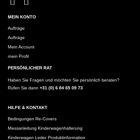
I
F
n
a
MEIN KONTO
s
c
t
e
Aufträge
a
b
Aufträge
g
o
Mein Account
r
o
mein Profil
a
k
PERSÖNLICHER RAT
m
Haben Sie Fragen und möchten Sie persönlich beraten?
Rufen Sie dann
+31 (0) 6 84 65 09 73
HILFE & KONTAKT
Bedingungen Re-Covers
Messanleitung Kinderwagenhalterung
Kinderwagen Leder Produktinformation