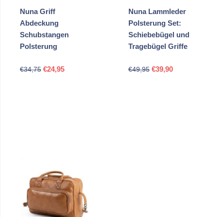
Nuna Griff
Nuna Lammleder
Abdeckung
Polsterung Set:
Schubstangen
Schiebebügel und
Polsterung
Tragebügel Griffe
Ursprünglicher
Aktueller
Ursprünglicher
Aktueller
€
24,95
€
39,90
€
34,75
€
49,95
Preis
Preis
Preis
Preis
war:
ist:
war:
ist:
€34,75
€24,95.
€49,95
€39,90.