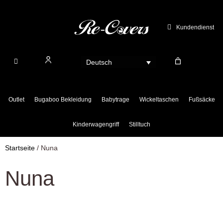
Zum
Inhalt
Kundendienst
springen
Deutsch
Outlet
Bugaboo Bekleidung
Babytrage
Wickeltaschen
Fußsäcke
Kinderwagengriff
Stilltuch
Startseite
/ Nuna
Nuna