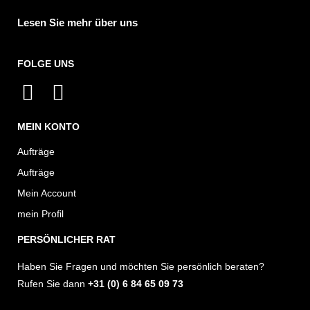
Lesen Sie mehr über uns
FOLGE UNS
I
F
n
a
MEIN KONTO
s
c
t
e
Aufträge
a
b
Aufträge
g
o
Mein Account
r
o
mein Profil
a
k
PERSÖNLICHER RAT
m
Haben Sie Fragen und möchten Sie persönlich beraten?
Rufen Sie dann
+31 (0) 6 84 65 09 73