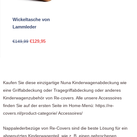
Wickeltasche von
Lammleder
Ursprünglicher
Aktueller
€
129,95
€
149,99
Preis
Preis
war:
ist:
€149,99
€129,95.
Kaufen Sie diese einzigartige Nuna Kinderwagenabdeckung wie
eine Griffabdeckung oder Tragegriffabdeckung oder anderes
Kinderwagenzubehör von Re-covers. Alle unsere Accessoires
finden Sie auf der ersten Seite im Home-Menü: https://re-
covers.nl/product-categorie/ Accessoires/
Nappalederbezüge von Re-Covers sind die beste Lösung für ein
abgenutztes Kinderwagenteil, wie z. B. einen gebrochenen