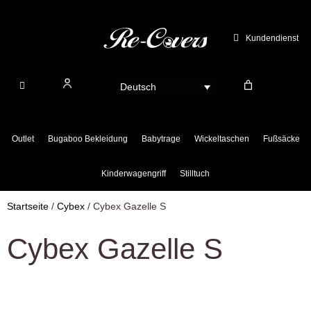
Zum
Inhalt
Kundendienst
springen
Deutsch
Outlet
Bugaboo Bekleidung
Babytrage
Wickeltaschen
Fußsäcke
Kinderwagengriff
Stilltuch
Startseite
/
Cybex
/ Cybex Gazelle S
Cybex Gazelle S