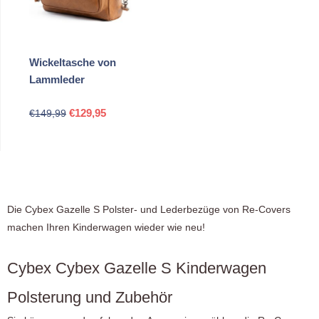
Wickeltasche von
Lammleder
Ursprünglicher
Aktueller
€
129,95
€
149,99
Preis
Preis
war:
ist:
€149,99
€129,95.
Die Cybex Gazelle S Polster- und Lederbezüge von Re-Covers
machen Ihren Kinderwagen wieder wie neu!
Cybex Cybex Gazelle S Kinderwagen
Polsterung und Zubehör