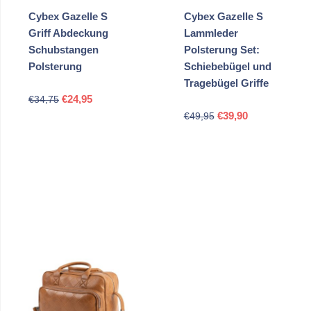
Cybex Gazelle S
Cybex Gazelle S
Griff Abdeckung
Lammleder
Schubstangen
Polsterung Set:
Polsterung
Schiebebügel und
Tragebügel Griffe
Ursprünglicher
Aktueller
€
24,95
€
34,75
Ursprünglicher
Aktueller
Preis
Preis
€
39,90
€
49,95
Preis
Preis
war:
ist:
war:
ist:
€34,75
€24,95.
€49,95
€39,90.