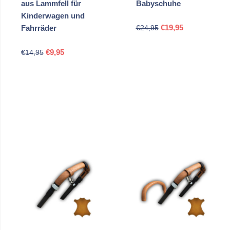
aus Lammfell für
Babyschuhe
Kinderwagen und
Ursprünglicher
Aktueller
€
19,95
Fahrräder
€
24,95
Preis
Preis
Ursprünglicher
Aktueller
war:
ist:
€
9,95
€
14,95
Preis
Preis
€24,95
€19,95.
war:
ist:
€14,95
€9,95.