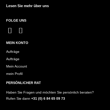
Lesen Sie mehr über uns
FOLGE UNS
I
F
n
a
MEIN KONTO
s
c
t
e
Aufträge
a
b
Aufträge
g
o
Mein Account
r
o
mein Profil
a
k
PERSÖNLICHER RAT
m
Haben Sie Fragen und möchten Sie persönlich beraten?
Rufen Sie dann
+31 (0) 6 84 65 09 73