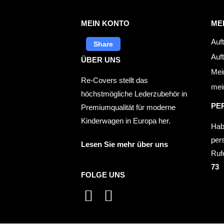
MEIN KONTO
ME
Auf
Share
Auf
ÜBER UNS
Mei
Re-Covers stellt das
mein
höchstmögliche Lederzubehör in
PE
Premiumqualität für moderne
Kinderwagen in Europa her.
Hab
per
Lesen Sie mehr über uns
Ruf
73
FOLGE UNS
I
F
n
a