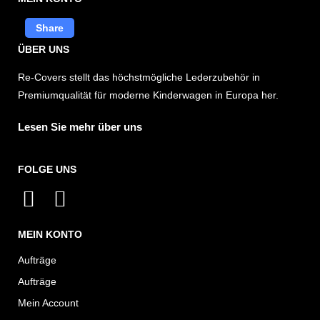
Share
ÜBER UNS
Re-Covers stellt das höchstmögliche Lederzubehör in
Premiumqualität für moderne Kinderwagen in Europa her.
Lesen Sie mehr über uns
FOLGE UNS
I
F
n
a
MEIN KONTO
s
c
t
e
Aufträge
a
b
Aufträge
g
o
Mein Account