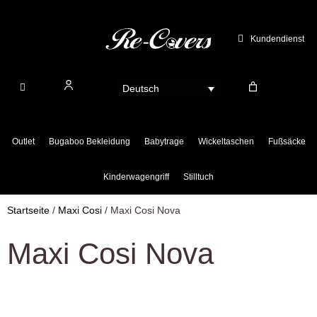
Zum
Inhalt
Kundendienst
springen
Deutsch
Outlet
Bugaboo Bekleidung
Babytrage
Wickeltaschen
Fußsäcke
Kinderwagengriff
Stilltuch
Startseite
/
Maxi Cosi
/ Maxi Cosi Nova
Maxi Cosi Nova