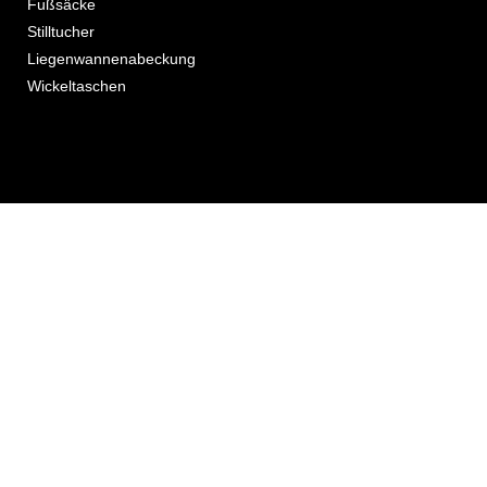
Fußsäcke
Stilltucher
Liegenwannenabeckung
Wickeltaschen