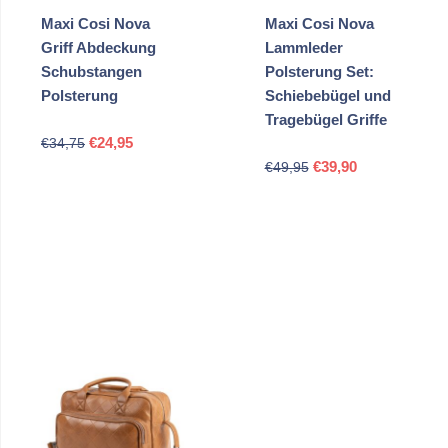
Maxi Cosi Nova
Maxi Cosi Nova
Griff Abdeckung
Lammleder
Schubstangen
Polsterung Set:
Polsterung
Schiebebügel und
Tragebügel Griffe
Ursprünglicher
Aktueller
€
24,95
€
34,75
Ursprünglicher
Aktueller
Preis
Preis
€
39,90
€
49,95
Preis
Preis
war:
ist:
war:
ist:
€34,75
€24,95.
€49,95
€39,90.