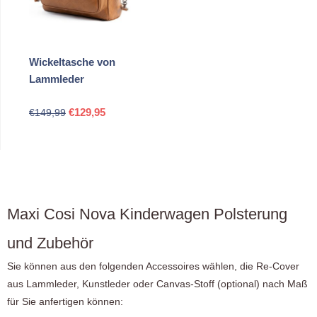
Wickeltasche von
Lammleder
Ursprünglicher
Aktueller
€
129,95
€
149,99
Preis
Preis
war:
ist:
€149,99
€129,95.
Maxi Cosi Nova Kinderwagen Polsterung
und Zubehör
Sie können aus den folgenden Accessoires wählen, die Re-Cover
aus Lammleder, Kunstleder oder Canvas-Stoff (optional) nach Maß
für Sie anfertigen können: