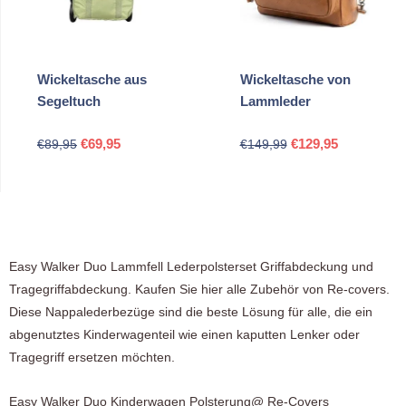
Wickeltasche aus
Wickeltasche von
Segeltuch
Lammleder
Ursprünglicher
Aktueller
Ursprünglicher
Aktueller
€
69,95
€
129,95
€
89,95
€
149,99
Preis
Preis
Preis
Preis
war:
ist:
war:
ist:
€89,95
€69,95.
€149,99
€129,95.
Easy Walker Duo Lammfell Lederpolsterset Griffabdeckung und
Tragegriffabdeckung. Kaufen Sie hier alle Zubehör von Re-covers.
Diese Nappalederbezüge sind die beste Lösung für alle, die ein
abgenutztes Kinderwagenteil wie einen kaputten Lenker oder
Tragegriff ersetzen möchten.
Easy Walker Duo Kinderwagen Polsterung@ Re-Covers