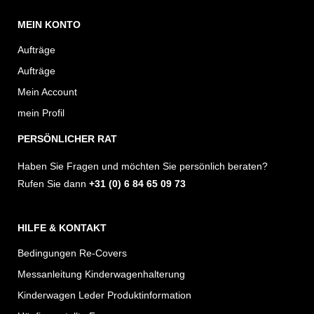
n
a
MEIN KONTO
s
c
t
e
Aufträge
a
b
Aufträge
g
o
Mein Account
r
o
mein Profil
a
k
PERSÖNLICHER RAT
m
Haben Sie Fragen und möchten Sie persönlich beraten?
Rufen Sie dann
+31 (0) 6 84 65 09 73
HILFE & KONTAKT
Bedingungen Re-Covers
Messanleitung Kinderwagenhalterung
Kinderwagen Leder Produktinformation