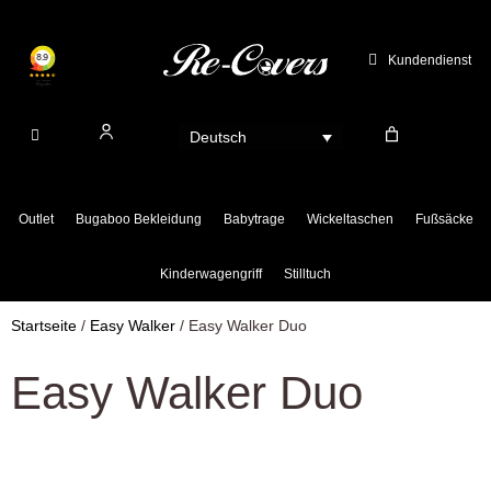
Zum
Inhalt
Kundendienst
springen
Deutsch
Outlet
Bugaboo Bekleidung
Babytrage
Wickeltaschen
Fußsäcke
Kinderwagengriff
Stilltuch
Startseite
/
Easy Walker
/ Easy Walker Duo
Easy Walker Duo