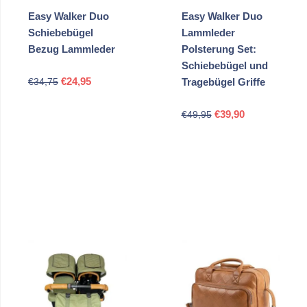
Easy Walker Duo
Easy Walker Duo
Schiebebügel
Lammleder
Bezug Lammleder
Polsterung Set:
Schiebebügel und
Ursprünglicher
Aktueller
€
24,95
€
34,75
Tragebügel Griffe
Preis
Preis
Ursprünglicher
Aktueller
war:
ist:
€
39,90
€
49,95
Preis
Preis
€34,75
€24,95.
war:
ist:
€49,95
€39,90.