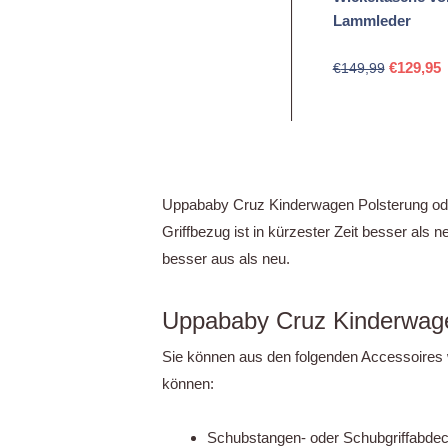
Lammleder
Ursprüng
A
€
129,95
€
149,99
Preis
P
war:
i
€149,99
€
Uppababy Cruz Kinderwagen Polsterung oder
Griffbezug ist in kürzester Zeit besser al
besser aus als neu.
Uppababy Cruz Kinderwag
Sie können aus den folgenden Accessoires w
können:
Schubstangen- oder Schubgriffabde