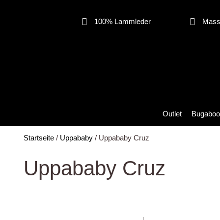
Zum
Inhalt
100% Lammleder
Mass 
springen
Outlet
Bugaboo
Startseite
/
Uppababy
/ Uppababy Cruz
Uppababy Cruz