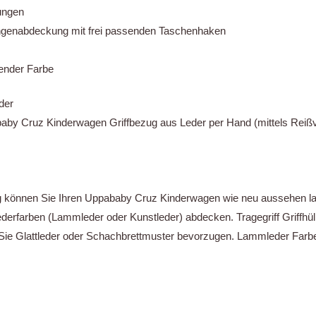
ungen
ngenabdeckung mit frei passenden Taschenhaken
ender Farbe
der
baby Cruz Kinderwagen Griffbezug aus Leder per Hand (mittels Reiß
g können Sie Ihren Uppababy Cruz Kinderwagen wie neu aussehen lass
erfarben (Lammleder oder Kunstleder) abdecken. Tragegriff Griffhüll
 Sie Glattleder oder Schachbrettmuster bevorzugen. Lammleder Farb