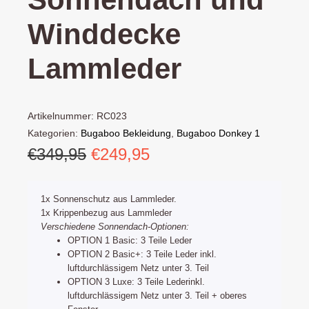
Winddecke
Lammleder
Artikelnummer:
RC023
Kategorien:
Bugaboo Bekleidung
,
Bugaboo Donkey 1
Ursprünglicher
Aktueller
€
349,95
€
249,95
Duo
,
Bugaboo Donkey 2 Duo
,
Bugaboo Donkey 3 Duo
Preis
Preis
war:
ist:
1x Sonnenschutz aus Lammleder.
€349,95
€249,95.
1x Krippenbezug aus Lammleder
Verschiedene Sonnendach-Optionen:
OPTION 1 Basic: 3 Teile Leder
OPTION 2 Basic+: 3 Teile Leder inkl.
luftdurchlässigem Netz unter 3. Teil
OPTION 3 Luxe: 3 Teile Lederinkl.
luftdurchlässigem Netz unter 3. Teil + oberes