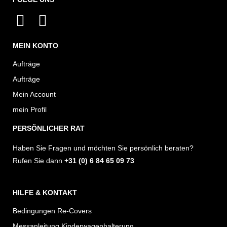
I
F
n
a
MEIN KONTO
s
c
t
e
Aufträge
a
b
Aufträge
g
o
Mein Account
r
o
mein Profil
a
k
PERSÖNLICHER RAT
m
Haben Sie Fragen und möchten Sie persönlich beraten?
Rufen Sie dann
+31 (0) 6 84 65 09 73
HILFE & KONTAKT
Bedingungen Re-Covers
Messanleitung Kinderwagenhalterung