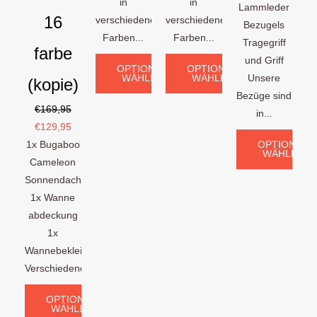
in
in
Lammleder
16
verschiedenen
verschiedenen
Bezugels
Farben...
Farben...
Tragegriff
farbe
und Griff
OPTIONEN
OPTIONEN
WÄHLEN
WÄHLEN
Unsere
(kopie)
Bezüge sind
€
169,95
in...
€
129,95
1x Bugaboo
OPTIONEN
WÄHLEN
Cameleon
Sonnendach
1x Wanne
abdeckung
1x
Wannebekleidung
Verschiedene...
OPTIONEN
WÄHLEN