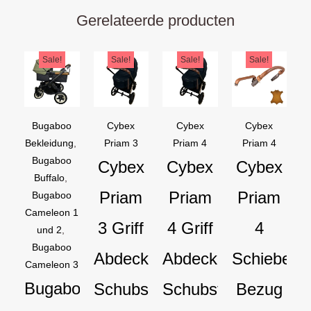
Gerelateerde producten
Ursprünglicher
Aktueller
Ursprünglicher
Aktueller
Ursprünglicher
Aktueller
Ursprüng
Aktuelle
Sale!
Sale!
Sale!
Sale!
Preis
Preis
Preis
Preis
Preis
Preis
Preis
Preis
war:
ist:
war:
ist:
war:
ist:
war:
ist:
€169,95
€129,95.
€44,95
€39,95.
€44,95
€39,95.
€54,90
€44,90.
Bugaboo
Cybex
Cybex
Cybex
Bekleidung
,
Priam 3
Priam 4
Priam 4
Bugaboo
Cybex
Cybex
Cybex
Buffalo
,
Priam
Priam
Priam
Bugaboo
Cameleon 1
3 Griff
4 Griff
4
und 2
,
Bugaboo
Abdeckung
Abdeckung
Schiebebü
Cameleon 3
Bugaboo
Schubstangen
Schubstangen
Bezug