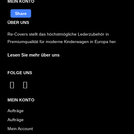
MEIN KONTO
Share
ÜBER UNS
Re-Covers stellt das höchstmögliche Lederzubehör in
Premiumqualität für moderne Kinderwagen in Europa her.
Lesen Sie mehr über uns
FOLGE UNS
I
F
n
a
MEIN KONTO
s
c
t
e
Aufträge
a
b
Aufträge
g
o
Mein Account